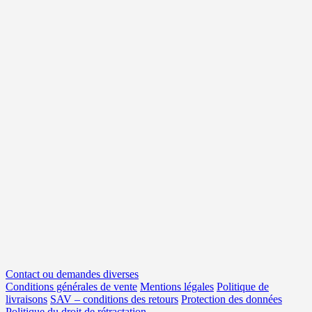
Contact ou demandes diverses
Conditions générales de vente
Mentions légales
Politique de
livraisons
SAV – conditions des retours
Protection des données
Politique du droit de rétractation