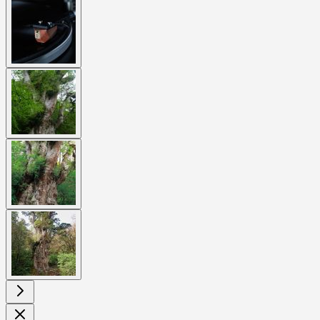
View
larger
image
View
larger
image
View
larger
image
View
larger
image