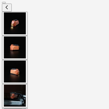
View
larger
image
View
larger
image
View
larger
image
View
larger
image