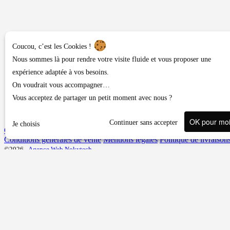
Coucou, c’est les Cookies !
Nous sommes là pour rendre votre visite fluide et vous proposer une
expérience adaptée à vos besoins.
On voudrait vous accompagner…
Vous acceptez de partager un petit moment avec nous ?
OK pour mo
Continuer sans accepter
Je choisis
Contact ou demandes diverses
Conditions générales de vente
Mentions légales
Politique de livraison
©2026 -
Agence Web Nokytech
Une question, un conseil ?
Veuillez vous connecter pour accéder au formulaire.