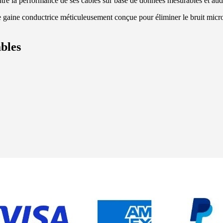
tre la performance de ses câbles sur base de données mesurables et aud
 gaine conductrice méticuleusement conçue pour éliminer le bruit micr
bles