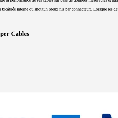
tre la performance de ses câbles sur base de données mesurables et aud
n bicâblée interne ou shotgun (deux fils par connecteur). Lorsque les 
per Cables