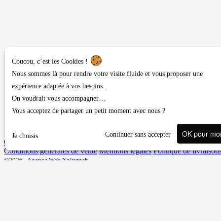
Coucou, c’est les Cookies !
Nous sommes là pour rendre votre visite fluide et vous proposer une
expérience adaptée à vos besoins.
On voudrait vous accompagner…
Vous acceptez de partager un petit moment avec nous ?
OK pour mo
Continuer sans accepter
Je choisis
Contact ou demandes diverses
Conditions générales de vente
Mentions légales
Politique de livraison
©2026 -
Agence Web Nokytech
Une question, un conseil ?
Veuillez vous connecter pour accéder au formulaire.