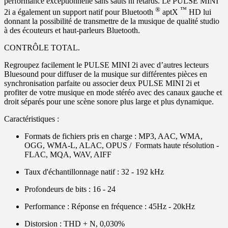
performance exceptionnelle sans sauts ni retards. Le PULSE MINI
®
™
2i a également un support natif pour Bluetooth
aptX
HD lui
donnant la possibilité de transmettre de la musique de qualité studio
à des écouteurs et haut-parleurs Bluetooth.
CONTRÔLE TOTAL.
Regroupez facilement le PULSE MINI 2i avec d’autres lecteurs
Bluesound pour diffuser de la musique sur différentes pièces en
synchronisation parfaite ou associer deux PULSE MINI 2i et
profiter de votre musique en mode stéréo avec des canaux gauche et
droit séparés pour une scène sonore plus large et plus dynamique.
Caractéristiques :
Formats de fichiers pris en charge : MP3, AAC, WMA,
OGG, WMA-L, ALAC, OPUS / Formats haute résolution -
FLAC, MQA, WAV, AIFF
Taux d'échantillonnage natif : 32 - 192 kHz
Profondeurs de bits : 16 - 24
Performance : Réponse en fréquence : 45Hz - 20kHz
Distorsion : THD + N, 0,030%