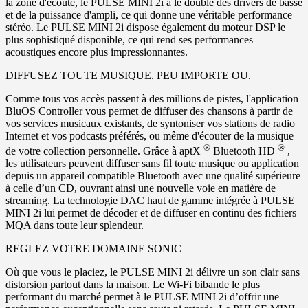
la zone d'écoute, le PULSE MINI 2i a le double des drivers de basse
et de la puissance d'ampli, ce qui donne une véritable performance
stéréo. Le PULSE MINI 2i dispose également du moteur DSP le
plus sophistiqué disponible, ce qui rend ses performances
acoustiques encore plus impressionnantes.
DIFFUSEZ TOUTE MUSIQUE. PEU IMPORTE OU.
Comme tous vos accès passent à des millions de pistes, l'application
BluOS Controller vous permet de diffuser des chansons à partir de
vos services musicaux existants, de syntoniser vos stations de radio
Internet et vos podcasts préférés, ou même d'écouter de la musique
®
®
de votre collection personnelle. Grâce à aptX
Bluetooth HD
,
les utilisateurs peuvent diffuser sans fil toute musique ou application
depuis un appareil compatible Bluetooth avec une qualité supérieure
à celle d’un CD, ouvrant ainsi une nouvelle voie en matière de
streaming. La technologie DAC haut de gamme intégrée à PULSE
MINI 2i lui permet de décoder et de diffuser en continu des fichiers
MQA dans toute leur splendeur.
REGLEZ VOTRE DOMAINE SONIC
Où que vous le placiez, le PULSE MINI 2i délivre un son clair sans
distorsion partout dans la maison. Le Wi-Fi bibande le plus
performant du marché permet à le PULSE MINI 2i d’offrir une