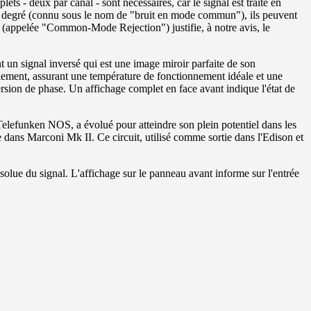
ts - deux par canal - sont nécessaires, car le signal est traité en
me degré (connu sous le nom de "bruit en mode commun"), ils peuvent
uit (appelée "Common-Mode Rejection") justifie, à notre avis, le
t un signal inversé qui est une image miroir parfaite de son
lement, assurant une température de fonctionnement idéale et une
ersion de phase. Un affichage complet en face avant indique l'état de
Telefunken NOS, a évolué pour atteindre son plein potentiel dans les
ans Marconi Mk II. Ce circuit, utilisé comme sortie dans l'Edison et
solue du signal.
L'affichage sur le panneau avant informe sur l'entrée