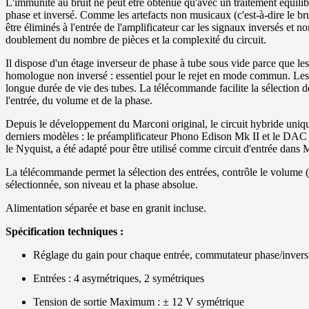
L'immunité au bruit ne peut être obtenue qu'avec un traitement équilibré
phase et inversé. Comme les artefacts non musicaux (c'est-à-dire le 
être éliminés à l'entrée de l'amplificateur car les signaux inversés et
doublement du nombre de pièces et la complexité du circuit.
Il dispose d'un étage inverseur de phase à tube sous vide parce que les
homologue non inversé : essentiel pour le rejet en mode commun. Les 
longue durée de vie des tubes. La télécommande facilite la sélection d
l'entrée, du volume et de la phase.
Depuis le développement du Marconi original, le circuit hybride uniqu
derniers modèles : le préamplificateur Phono Edison Mk II et le DAC 
le Nyquist, a été adapté pour être utilisé comme circuit d'entrée dans
La télécommande permet la sélection des entrées, contrôle le volume 
sélectionnée, son niveau et la phase absolue.
Alimentation séparée et base en granit incluse.
Spécification techniques :
Réglage du gain pour chaque entrée, commutateur phase/inver
Entrées : 4 asymétriques, 2 symétriques
Tension de sortie Maximum : ± 12 V symétrique