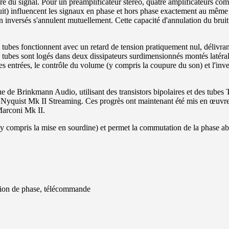
 du signal. Pour un préamplificateur stéréo, quatre amplificateurs comple
bruit) influencent les signaux en phase et hors phase exactement au mê
 non inversés s'annulent mutuellement. Cette capacité d'annulation du br
 tubes fonctionnent avec un retard de tension pratiquement nul, délivran
tubes sont logés dans deux dissipateurs surdimensionnés montés latéra
es entrées, le contrôle du volume (y compris la coupure du son) et l'inv
e de Brinkmann Audio, utilisant des transistors bipolaires et des tubes 
Nyquist Mk II Streaming. Ces progrès ont maintenant été mis en œuvre d
 Marconi Mk II.
(y compris la mise en sourdine) et permet la commutation de la phase ab
sion de phase, télécommande