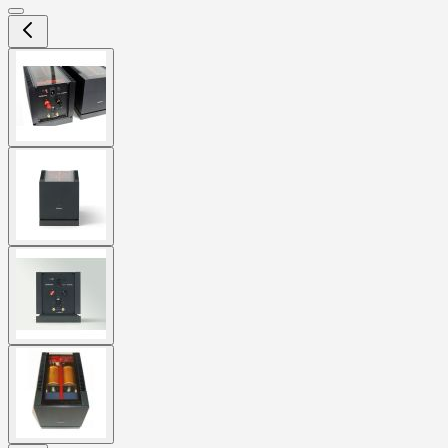
View
larger
image
View
larger
image
View
larger
image
View
larger
image