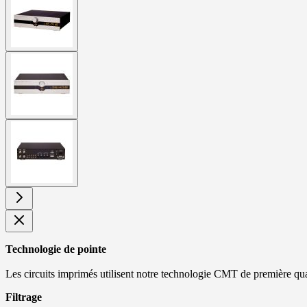
larger
image
View
larger
image
View
larger
image
Technologie de pointe
Les circuits imprimés utilisent notre technologie CMT de première qu
Filtrage