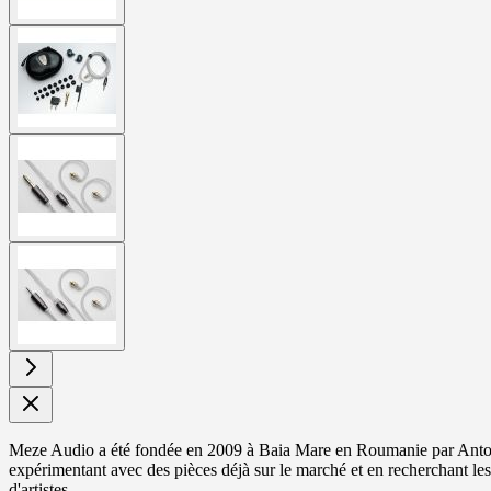
View
larger
image
View
larger
image
View
larger
image
Meze Audio a été fondée en 2009 à Baia Mare en Roumanie par Anton
expérimentant avec des pièces déjà sur le marché et en recherchant le
d'artistes.