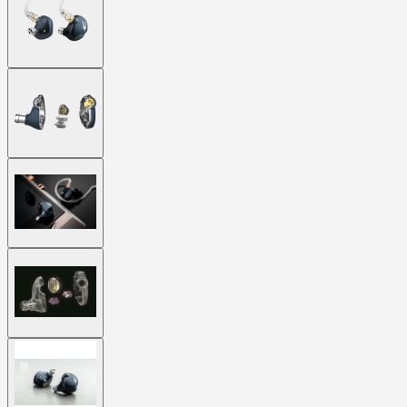
larger
image
View
larger
image
View
larger
image
View
larger
image
View
larger
image