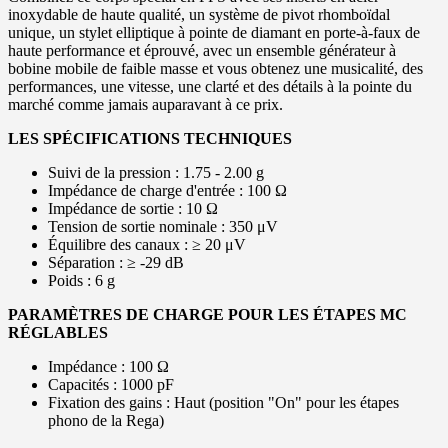
inoxydable de haute qualité, un système de pivot rhomboïdal
unique, un stylet elliptique à pointe de diamant en porte-à-faux de
haute performance et éprouvé, avec un ensemble générateur à
bobine mobile de faible masse et vous obtenez une musicalité, des
performances, une vitesse, une clarté et des détails à la pointe du
marché comme jamais auparavant à ce prix.
LES SPÉCIFICATIONS TECHNIQUES
Suivi de la pression : 1.75 - 2.00 g
Impédance de charge d'entrée : 100 Ω
Impédance de sortie : 10 Ω
Tension de sortie nominale : 350 μV
Équilibre des canaux : ≥ 20 μV
Séparation : ≥ -29 dB
Poids : 6 g
PARAMÈTRES DE CHARGE POUR LES ÉTAPES MC
RÉGLABLES
Impédance : 100 Ω
Capacités : 1000 pF
Fixation des gains : Haut (position "On" pour les étapes
phono de la Rega)