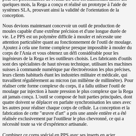
quelques mois, la Rega a conçu et réalisé un prototype à l'aide de
systèmes SLA, prouvant ainsi la validité de l'orientation de la
conception.
Nous devions maintenant concevoir un outil de production de
moules capable d'une extrême précision et d'une longue durée de
vie. Le PPS est un polymère difficile à mouler et nécessite une
attention particulière quant au fonctionnement de l'outil de moulage.
Ajoutez à cela une forme complexe presque impossible à mouler du
corps de l'Ania et vous obtenez un défi considérable pour les
ingénieurs de la Rega et les outilleurs choisis. Les fabricants d'outils
sont des spécialistes de haut niveau technique, utilisant les machines
suisses à commande numérique par électroérosion les plus précises,
leurs clients habituels étant les industries militaire et médicale, qui
travaillent régulièrement au micron (un millième de millimètre). Pour
réaliser cette forme complexe du corps, il a fallu utiliser l'outil de
moulage par injection à haute pression le plus complexe que la Rega
ait jamais conçu. L'outil se compose de huit parties principales, dont
quatre doivent se déplacer en parfaite synchronisation les unes avec
les autres pour réaliser chaque corps de cellule. La conception et la
fabrication de cette "œuvre d'art" a pris une année entière et a été
réalisée exclusivement par l'outilleur le plus chevronné, ce qui a
nécessité toute sa vie d'expérience artisanale.
Combinez ce corps spécial en PPS avec ses inserts en acier