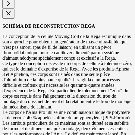
SCHÉMA DE RECONSTRUCTION REGA
La conception de la cellule Moving Coil de la Rega est unique dans
son approche pour obtenir un générateur de masse ultra-faible qui
n'est pas amorti (pas de fil de liaison) en utilisant un pivot
rhomboïdal unique pour le cantilever alimenté par un système
d'aimant néodyme spécialement conçu et exclusif à la Rega.
Ce type de conception nécessite un corps de cellule à tolérance zéro,
qui est le domaine d'expertise de la Rega. Avec les produits Apheta
3 et Aphelion, ces corps sont usinés dans une seule pièce
d'aluminium de la plus haute qualité. Il s'agit là d'un processus
difficile et coûteux qui nécessite les quarante-quatre années
d'expérience de la Rega. En particulier, le tolérancement "zéro" du
corps est requis dans l'alignement et la dimension du trou de
montage du coussinet de pivot et la relation entre le trou de montage
du mécanisme de l'aimant.
Le corps de l'Ania Pro utilise une combinaison unique de polymère
et de verre à 40 % appelée sulfure de polyphénylène (PPS-Fortron).
Les attributs particuliers de ce matériau sont sa dureté et sa stabilité
de forme et de dimension après moulage, deux éléments essentiels
pour les performances de l'Ania. Le défi est maintenant lancé. En