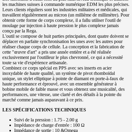
les machines suisses à commande numérique EDM les plus précises.
Leurs clients réguliers sont les industries militaires et médicales, qui
travaillent régulièrement au micron (un millième de millimètre). Pour
obtenir cette forme de corps complexe, il a fallu utiliser l'outil de
moulage par injection à haute pression le plus complexe jamais
conçu par la Rega.
L'outil se compose de huit parties principales, dont quatre doivent se
déplacer en parfaite synchronisation les unes avec les autres pour
réaliser chaque corps de cellule. La conception et la fabrication de
cette "œuvre d'art" a pris une année entière et a été réalisée
exclusivement par l'outilleur le plus chevronné, ce qui a nécessité
toute sa vie d'expérience artisanale.
Combinez ce corps spécial en PPS avec ses inserts en acier
inoxydable de haute qualité, un système de pivot rhomboïdal
unique, un stylet elliptique à pointe de diamant en porte-à-faux de
haute performance et éprouvé, avec un ensemble générateur à
bobine mobile de faible masse et vous obtenez une musicalité, des
performances, une vitesse, une clarté et des détails à la pointe du
marché comme jamais auparavant à ce prix.
LES SPÉCIFICATIONS TECHNIQUES
Suivi de la pression : 1.75 - 2.00 g
Impédance de charge d'entrée : 100 Ω
Impédance de sortie : 10 &Omega