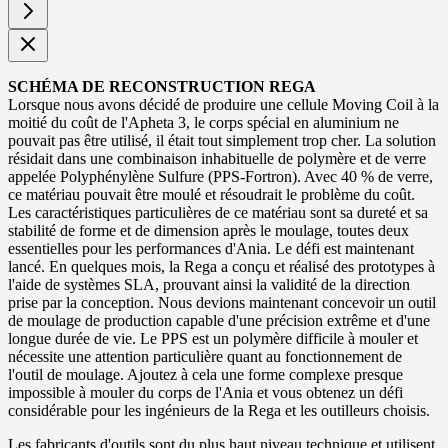
SCHÉMA DE RECONSTRUCTION REGA
Lorsque nous avons décidé de produire une cellule Moving Coil à la
moitié du coût de l'Apheta 3, le corps spécial en aluminium ne
pouvait pas être utilisé, il était tout simplement trop cher. La solution
résidait dans une combinaison inhabituelle de polymère et de verre
appelée Polyphénylène Sulfure (PPS-Fortron). Avec 40 % de verre,
ce matériau pouvait être moulé et résoudrait le problème du coût.
Les caractéristiques particulières de ce matériau sont sa dureté et sa
stabilité de forme et de dimension après le moulage, toutes deux
essentielles pour les performances d'Ania. Le défi est maintenant
lancé. En quelques mois, la Rega a conçu et réalisé des prototypes à
l'aide de systèmes SLA, prouvant ainsi la validité de la direction
prise par la conception. Nous devions maintenant concevoir un outil
de moulage de production capable d'une précision extrême et d'une
longue durée de vie. Le PPS est un polymère difficile à mouler et
nécessite une attention particulière quant au fonctionnement de
l'outil de moulage. Ajoutez à cela une forme complexe presque
impossible à mouler du corps de l'Ania et vous obtenez un défi
considérable pour les ingénieurs de la Rega et les outilleurs choisis.
Les fabricants d'outils sont du plus haut niveau technique et utilisent