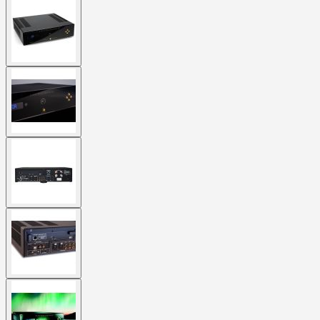
View
larger
image
View
larger
image
View
larger
image
View
larger
image
View
larger
image