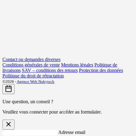
Contact ou demandes diverses
Conditions générales de vente
Mentions légales
Politique de
livraisons
SAV – conditions des retours
Protection des données
Politique du droit de rétractation
©2026 -
Agence Web Nokytech
Une question, un conseil ?
Veuillez vous connecter pour accéder au formulaire.
Adresse email