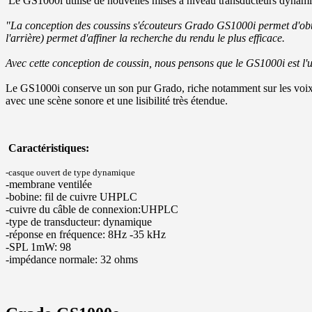
Le
GS1000i
utilise de nouvelles
mises à niveau
transducteurs dynami
"La conception
des coussins s'écouteurs Grado
GS1000i
permet d'ob
l'arrière)
permet d'affiner
la recherche du rendu le plus efficace
.
Avec cette
conception de coussin
,
nous pensons que le
GS1000i
est l'
Le
GS1000i
conserve
un son
pur
Grado
,
riche notamment
sur les
voix
avec
une scène sonore
et une lisibilité très étendue
.
Caractéristiques:
-casque ouvert de type dynamique
-membrane ventilée
-bobine: fil de cuivre
UHPLC
-cuivre du câble de connexion:
UHPLC
-type de transducteur
: dynamique
-réponse en fréquence:
8Hz -35 kHz
-SPL 1mW
: 98
-impédance normale
: 32 ohms