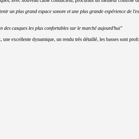
ques,
avec nouveau
câble conducteur,
procurant
un meilleur contrôle
d
tenir
un
plus grand
espace sonore
et une plus grande
expérience de l'e
un
des
casques
les plus confortables sur
le marché aujourd'hui"
,
une excellente dynamique, un rendu
très détaillé,
les basses sont
prof