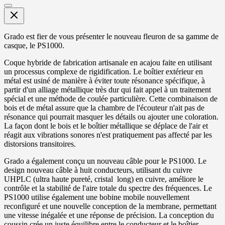
Grado est
fier de vous présenter
le nouveau fleuron
de sa gamme de
casque
, le
PS1000
.
Coque hybride
de
fabrication artisanale
en acajou
faite en utilisant
un processus complexe
de
rigidification.
Le
boîtier extérieur
en
métal
est usiné de manière à éviter toute
résonance spécifique, à
partir d'un alliage
métallique
très
dur
qui
fait appel à un
traitement
spécial
et
une méthode
de coulée
particulière.
Cette combinaison de
bois et de métal
assure que
la chambre de
l'écouteur
n'ait pas de
résonance
qui pourrait
masquer les détails
ou ajouter
une
coloration.
La façon dont le
bois et
le boîtier métallique
se déplace
de l'air et
réagit
aux vibrations sonores
n'est
pratiquement pas affecté
par les
distorsions
transitoires
.
Grado
a également conçu
un nouveau câble
pour le
PS1000
.
Le
design
nouveau câble
à huit
conducteurs,
utilisant
du cuivre
UHPLC
(
ultra haute pureté, cristal
long)
en cuivre
, améliore le
contrôle
et la stabilité
de l'aire totale
du spectre des fréquences
.
Le
PS1000
utilise également
une bobine mobile
nouvellement
reconfiguré et une nouvelle
conception de la membrane
, permettant
une vitesse
inégalée
et une réponse
de précision.
La
conception du
coussin
crée
un juste équilibre entre
le conducteur et le
boîtier