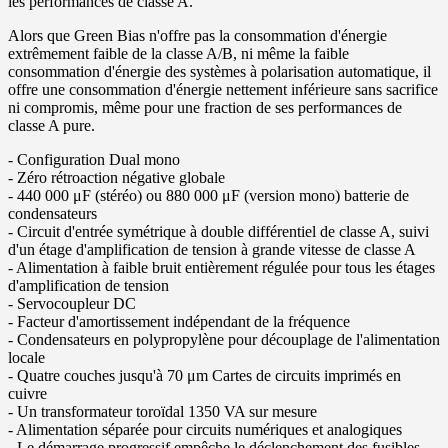
les performances de classe A.
Alors que Green Bias n'offre pas la consommation d'énergie
extrêmement faible de la classe A/B, ni même la faible
consommation d'énergie des systèmes à polarisation automatique, il
offre une consommation d'énergie nettement inférieure sans sacrifice
ni compromis, même pour une fraction de ses performances de
classe A pure.
- Configuration Dual mono
- Zéro rétroaction négative globale
- 440 000 μF (stéréo) ou 880 000 μF (version mono) batterie de
condensateurs
- Circuit d'entrée symétrique à double différentiel de classe A, suivi
d'un étage d'amplification de tension à grande vitesse de classe A
- Alimentation à faible bruit entièrement régulée pour tous les étages
d'amplification de tension
- Servocoupleur DC
- Facteur d'amortissement indépendant de la fréquence
- Condensateurs en polypropylène pour découplage de l'alimentation
locale
- Quatre couches jusqu'à 70 μm Cartes de circuits imprimés en
cuivre
- Un transformateur toroïdal 1350 VA sur mesure
- Alimentation séparée pour circuits numériques et analogiques
- Le démarrage progressif empêche le déclenchement des fusibles