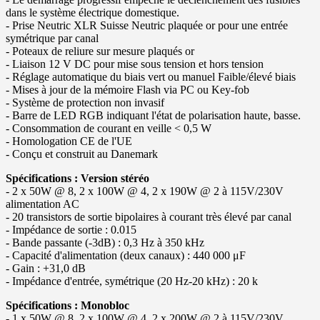
dans le système électrique domestique.
- Prise Neutric XLR Suisse Neutric plaquée or pour une entrée
symétrique par canal
- Poteaux de reliure sur mesure plaqués or
- Liaison 12 V DC pour mise sous tension et hors tension
- Réglage automatique du biais vert ou manuel Faible/élevé biais
- Mises à jour de la mémoire Flash via PC ou Key-fob
- Système de protection non invasif
- Barre de LED RGB indiquant l'état de polarisation haute, basse.
- Consommation de courant en veille < 0,5 W
- Homologation CE de l'UE
- Conçu et construit au Danemark
Spécifications : Version stéréo
- 2 x 50W @ 8, 2 x 100W @ 4, 2 x 190W @ 2 à 115V/230V
alimentation AC
- 20 transistors de sortie bipolaires à courant très élevé par canal
- Impédance de sortie : 0.015
- Bande passante (-3dB) : 0,3 Hz à 350 kHz
- Capacité d'alimentation (deux canaux) : 440 000 μF
- Gain : +31,0 dB
- Impédance d'entrée, symétrique (20 Hz-20 kHz) : 20 k
Spécifications : Monobloc
- 1 x 50W @ 8, 2 x 100W @ 4, 2 x 200W @ 2 à 115V/230V