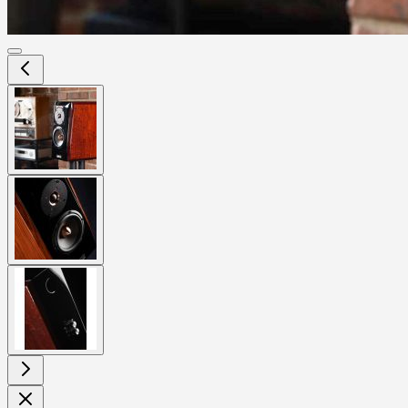
View
larger
image
View
larger
image
View
larger
image