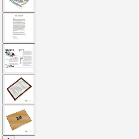
View
larger
image
View
larger
image
View
larger
image
View
larger
image