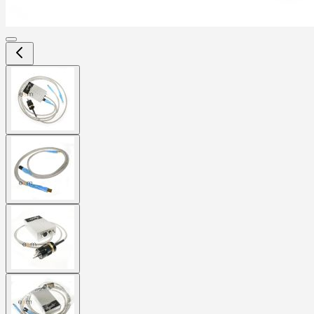
View
larger
image
View
larger
image
View
larger
image
View
larger
image