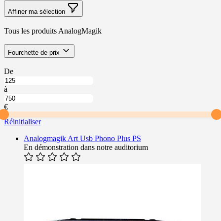
Affiner ma sélection
Tous les produits AnalogMagik
Skip
filter
Fourchette de prix
to
product
À
De
list
partir
Jusqu’à
de
à
Fourchette
Fourchette
de
de
€
prix
prix
Réinitialiser
Analogmagik Art Usb Phono Plus PS
En démonstration dans notre auditorium