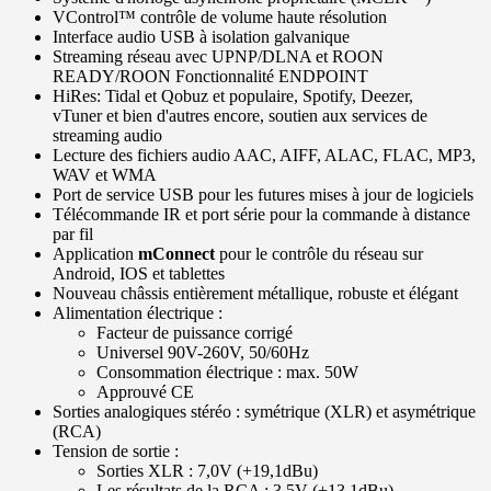
VControl™ contrôle de volume haute résolution
Interface audio USB à isolation galvanique
Streaming réseau avec UPNP/DLNA et ROON
READY/ROON Fonctionnalité ENDPOINT
HiRes: Tidal et Qobuz et populaire, Spotify, Deezer,
vTuner et bien d'autres encore, soutien aux services de
streaming audio
Lecture des fichiers audio AAC, AIFF, ALAC, FLAC, MP3,
WAV et WMA
Port de service USB pour les futures mises à jour de logiciels
Télécommande IR et port série pour la commande à distance
par fil
Application
mConnect
pour le contrôle du réseau sur
Android, IOS et tablettes
Nouveau châssis entièrement métallique, robuste et élégant
Alimentation électrique :
Facteur de puissance corrigé
Universel 90V-260V, 50/60Hz
Consommation électrique : max. 50W
Approuvé CE
Sorties analogiques stéréo : symétrique (XLR) et asymétrique
(RCA)
Tension de sortie :
Sorties XLR : 7,0V (+19,1dBu)
Les résultats de la RCA : 3,5V (+13,1dBu)