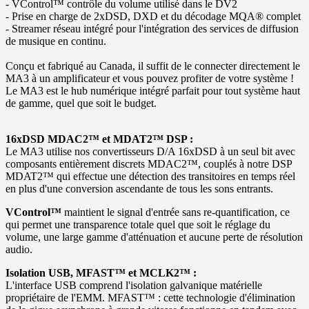
- VControl™ contrôle du volume utilisé dans le DV2
- Prise en charge de 2xDSD, DXD et du décodage MQA® complet
- Streamer réseau intégré pour l'intégration des services de diffusion
de musique en continu.
Conçu et fabriqué au Canada, il suffit de le connecter directement le
MA3 à un amplificateur et vous pouvez profiter de votre système !
Le MA3 est le hub numérique intégré parfait pour tout système haut
de gamme, quel que soit le budget.
16xDSD MDAC2™ et MDAT2™ DSP :
Le MA3 utilise nos convertisseurs D/A 16xDSD à un seul bit avec
composants entièrement discrets MDAC2™, couplés à notre DSP
MDAT2™ qui effectue une détection des transitoires en temps réel
en plus d'une conversion ascendante de tous les sons entrants.
VControl™
maintient le signal d'entrée sans re-quantification, ce
qui permet une transparence totale quel que soit le réglage du
volume, une large gamme d'atténuation et aucune perte de résolution
audio.
Isolation USB, MFAST™ et MCLK2™ :
L'interface USB comprend l'isolation galvanique matérielle
propriétaire de l'EMM. MFAST™ : cette technologie d'élimination