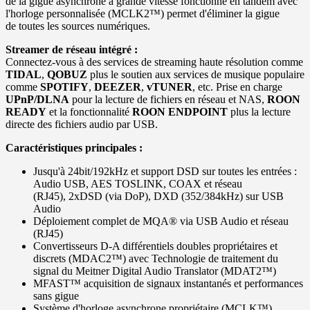
de la gigue asynchrone à grande vitesse fonctionne en tandem avec
l'horloge personnalisée (MCLK2™) permet d'éliminer la gigue
de toutes les sources numériques.
Streamer de réseau intégré :
Connectez-vous à des services de streaming haute résolution comme
TIDAL
,
QOBUZ
plus le soutien aux services de musique populaire
comme
SPOTIFY
,
DEEZER
,
vTUNER
, etc. Prise en charge
UPnP/DLNA
pour la lecture de fichiers en réseau et NAS,
ROON
READY
et la fonctionnalité
ROON ENDPOINT
plus la lecture
directe des fichiers audio par USB.
Caractéristiques principales :
Jusqu'à 24bit/192kHz et support DSD sur toutes les entrées :
Audio USB, AES TOSLINK, COAX et réseau
(RJ45), 2xDSD (via DoP), DXD (352/384kHz) sur USB
Audio
Déploiement complet de MQA® via USB Audio et réseau
(RJ45)
Convertisseurs D-A différentiels doubles propriétaires et
discrets (MDAC2™) avec Technologie de traitement du
signal du Meitner Digital Audio Translator (MDAT2™)
MFAST™ acquisition de signaux instantanés et performances
sans gigue
Système d'horloge asynchrone propriétaire (MCLK™)