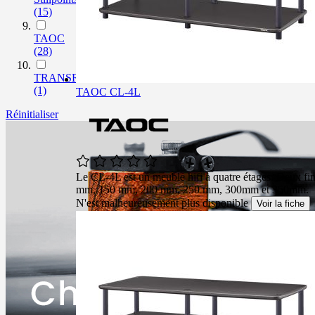
(15)
TAOC
(28)
TRANSROTOR
(1)
TAOC CL-4L
Réinitialiser
Le CL-4L est un meuble hifi à quatre étages. Deux fini
mm, 150 mm, 200 mm, 250 mm, 300mm et 350mm.
N'est malheureusement plus disponible
Voir la fiche