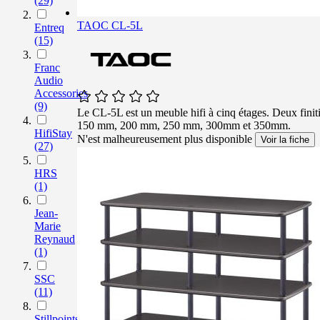
(29)
TAOC CL-5L
Entreq
(15)
Franc
Audio
Accessories
(9)
Le CL-5L est un meuble hifi à cinq étages. Deux finit
150 mm, 200 mm, 250 mm, 300mm et 350mm.
HifiStay
N'est malheureusement plus disponible
Voir la fiche
(27)
HRS
(1)
Jean-
Marie
Reynaud
(1)
SSC
(11)
Stillpoints