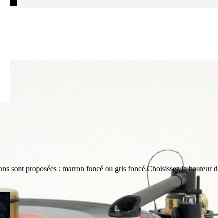
ions sont proposées : marron foncé ou gris foncé.Choisissez la hauteur d