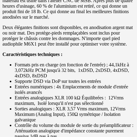
matériau est usiné dans l'atelier CNC de MSB. Après plus de quatre
heures d'usinage, 60 % de l'aluminium est retiré, ce qui donne un
produit fini de 18 lb. Ce qui donne au final les meilleures finitions
anodisées sur le marché.
Deux élégantes finitions sont disponibles, en anodisation argent mat
ou noir mat. Des protège-pieds remplaçables sont inclus pour
protéger le châssis contre les dommages. N'importe quel pied
audiophile M6X1 peut être installé pour optimiser votre système.
Caractéristiques techniques :
Formats pris en charge (en fonction de l'entrée) ; 44,1kHz à
3,072kHz PCM jusqu'à 32 bits, 1xDSD, 2xDSD, 4xDSD,
4xDSD, 8xDSD
Supporte DSD via DoP sur toutes les entrées
Entrées numériques : 4x Emplacements de module d'entrée
isolés avancés
Entrées analogiques XLR 100 kΩ Équilibrées : 12Vrms
maximum, Isolé lorsqu'il n'est pas sélectionné
Sorties analogiques : XLR 3,57 Vrms maximum, 12Vrms
Maximum (Analog Input), 150Ω symétrique / Isolation
galvanique
Contrôle du volume du module de sortie du préamplificateur :
Atténuation analogique d'impédance constante purement
passive 1dB pas à pas