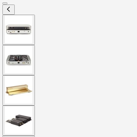
View
larger
image
View
larger
image
View
larger
image
View
larger
image