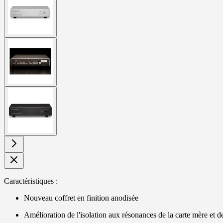
larger
image
View
larger
image
View
larger
image
Caractéristiques :
Nouveau coffret en finition anodisée
Amélioration de l'isolation aux résonances de la carte mère et de 