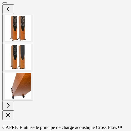
View
larger
image
View
larger
image
View
larger
image
CAPRICE utilise le principe de charge acoustique Cross-Flow™