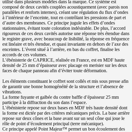
utilisé dans plusieurs modèles dans la marque. Ce système est
composé de deux cavités couplées acoustiquement (avec parois non
parallèles et renforts internes), créant une régulation du flux d’ondes
à l’intérieur de l’enceinte, tout en contrôlant les pressions de part et
d’autre des membranes. Ce principe jugule les effets d’ondes
stationnaires, évitant toute coloration indésirable. De plus, l’accord
rigoureux de ces deux cavités autorise une réponse très étendue dans
le registre grave, avec beaucoup de lisibilité, la réponse en fréquence
est linéaire et très étendue, et quasi invariante en dehors de l’axe des
enceintes. L’évent situé à l’arrière, en bas du coffret, finalise les
accords de ces volumes.
L’ébénisterie de CAPRICE, réalisée en France, est en MDF haute
densité de 25 mm d’épaisseur avec placage en merisier sur les deux
faces de chaque panneau afin d’éviter toute déformation.
Les éléments constituant le coffret sont collés et mis sous presse afin
de garantir une bonne homogénéité de la structure et l’absence de
vibrations.
La forme fuyante et galbée du contre baffle d’épaisseur 25 mm
participe à la diffraction du son dans l’espace.
L’ébénisterie repose sur deux bases en MDF très haute densité dont
la forme est dictée par des critères mécaniques précis. La base arrière
repose sur deux cônes et la base avant sur un seul cône qui joue le
rôle de point d’écoulement principal (terre mécanique).
Ce principe appelé Point Majeur™ permet un bon écoulement des