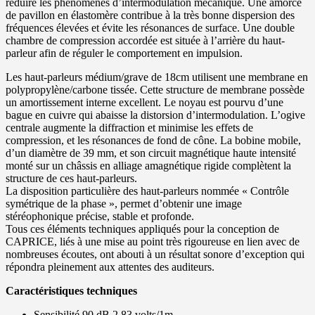
réduire les phénomènes d’intermodulation mécanique. Une amorce
de pavillon en élastomère contribue à la très bonne dispersion des
fréquences élevées et évite les résonances de surface. Une double
chambre de compression accordée est située à l’arrière du haut-
parleur afin de réguler le comportement en impulsion.
Les haut-parleurs médium/grave de 18cm utilisent une membrane en
polypropylène/carbone tissée. Cette structure de membrane possède
un amortissement interne excellent. Le noyau est pourvu d’une
bague en cuivre qui abaisse la distorsion d’intermodulation. L’ogive
centrale augmente la diffraction et minimise les effets de
compression, et les résonances de fond de cône. La bobine mobile,
d’un diamètre de 39 mm, et son circuit magnétique haute intensité
monté sur un châssis en alliage amagnétique rigide complètent la
structure de ces haut-parleurs.
La disposition particulière des haut-parleurs nommée « Contrôle
symétrique de la phase », permet d’obtenir une image
stéréophonique précise, stable et profonde.
Tous ces éléments techniques appliqués pour la conception de
CAPRICE, liés à une mise au point très rigoureuse en lien avec de
nombreuses écoutes, ont abouti à un résultat sonore d’exception qui
répondra pleinement aux attentes des auditeurs.
Caractéristiques techniques
Sensibilité 90 dB 2.83 volts/1m