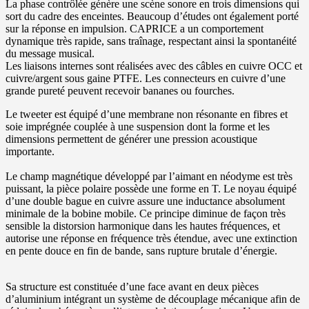
La phase contrôlée génère une scène sonore en trois dimensions qui
sort du cadre des enceintes. Beaucoup d’études ont également porté
sur la réponse en impulsion. CAPRICE a un comportement
dynamique très rapide, sans traînage, respectant ainsi la spontanéité
du message musical.
Les liaisons internes sont réalisées avec des câbles en cuivre OCC et
cuivre/argent sous gaine PTFE. Les connecteurs en cuivre d’une
grande pureté peuvent recevoir bananes ou fourches.
Le tweeter est équipé d’une membrane non résonante en fibres et
soie imprégnée couplée à une suspension dont la forme et les
dimensions permettent de générer une pression acoustique
importante.
Le champ magnétique développé par l’aimant en néodyme est très
puissant, la pièce polaire possède une forme en T. Le noyau équipé
d’une double bague en cuivre assure une inductance absolument
minimale de la bobine mobile. Ce principe diminue de façon très
sensible la distorsion harmonique dans les hautes fréquences, et
autorise une réponse en fréquence très étendue, avec une extinction
en pente douce en fin de bande, sans rupture brutale d’énergie.
Sa structure est constituée d’une face avant en deux pièces
d’aluminium intégrant un système de découplage mécanique afin de