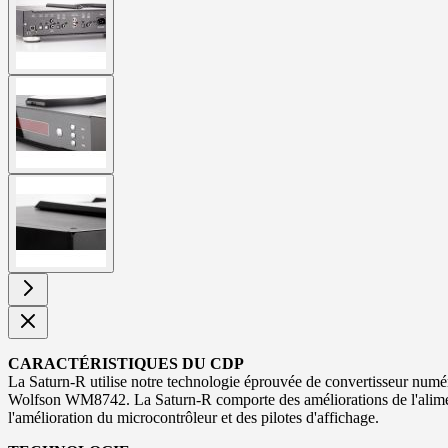
larger
image
View
larger
image
View
larger
image
CARACTÉRISTIQUES DU CDP
La Saturn-R utilise notre technologie éprouvée de convertisseur numér
Wolfson WM8742. La Saturn-R comporte des améliorations de l'alimenta
l'amélioration du microcontrôleur et des pilotes d'affichage.