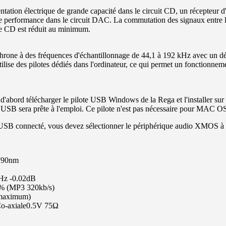
mentation électrique de grande capacité dans le circuit CD, un récepteur
aute performance dans le circuit DAC. La commutation des signaux entre 
e CD est réduit au minimum.
ne à des fréquences d'échantillonnage de 44,1 à 192 kHz avec un débi
lise des pilotes dédiés dans l'ordinateur, ce qui permet un fonctionnem
d'abord télécharger le pilote USB Windows de la Rega et l'installer sur
tion USB sera prête à l'emploi. Ce pilote n'est pas nécessaire pour MAC O
 USB connecté, vous devez sélectionner le périphérique audio XMOS à par
 790nm
Hz -0.02dB
2% (MP3 320kb/s)
e maximum)
Co-axiale0.5V 75Ω