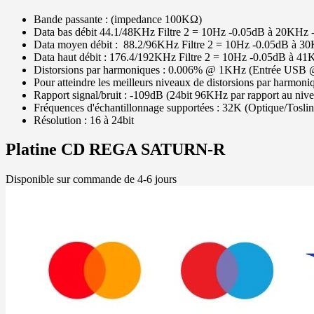
Bande passante : (impedance 100KΩ)
Data bas débit 44.1/48KHz Filtre 2 = 10Hz -0.05dB à 20KHz 
Data moyen débit : 88.2/96KHz Filtre 2 = 10Hz -0.05dB à 3
Data haut débit : 176.4/192KHz Filtre 2 = 10Hz -0.05dB à 4
Distorsions par harmoniques : 0.006% @ 1KHz (Entrée USB 
Pour atteindre les meilleurs niveaux de distorsions par harmoniq
Rapport signal/bruit : -109dB (24bit 96KHz par rapport au niv
Fréquences d'échantillonnage supportées : 32K (Optique/Tosli
Résolution : 16 à 24bit
Platine CD REGA SATURN-R
Disponible sur commande de 4-6 jours