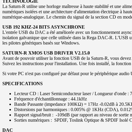
TECHNOLOGIE
La Saturn-R utilise une horloge maîtresse à haute stabilité et une ali
numériques isolées et une architecture d'alimentation électrique à h
numérique-analogique. Le chemin du signal de la section CD en mod
USB 192 KHZ-24 BITS ASYNCHRONE
L'entrée USB du DAC a été améliorée avec un fonctionnement asynchro
isolation galvanique que celle utilisée dans la Rega DAC-R. L'USB uti
les pilotes génériques basés sur Windows.
SATURN-R XMOS USB DRIVER V2.15.0
Avant de pouvoir utiliser la fonction USB de la Saturn-R, vous devez 
Suivez les instructions pour l'installation. Une fois installé, la fonc
Si votre PC n'est pas configuré par défaut pour le périphérique audio
SPECIFICATIONS
Lecteur CD : Laser Semiconducteur laser / Longueur d'onde :
Fréquence d'échantillonnage : 44.1kHz
Bande Passante (impedance 100KΩ) = 17Hz -0.02dB à 20.5K
Distorsions par harmoniques : 0.005% @ 1KHz (CDA), 0.01
Rapport signal/bruit : -109dB (par rapport au niveau de sorti
Sorties numériques : SPDIF, Toslink Optique & SPDIF Isolé 
DAC