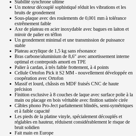
Stabilité synchrone ultime
Un moteur découplé sophistiqué réduit les vibrations et les
bruits de grondement
Sous-plaque avec des roulements de 0,001 mm à tolérance
extrêmement faible
Axe de plateau en acier inoxydable avec bagues en laiton et
miroir de palier en téflon
Un grondement minimal et une transmission de puissance
stable
Plateau acrylique de 1,5 kg sans résonance
Bras carbone/aluminium de 8,6" avec amortissement interne
optimal et contrepoids amorti en TPE
Palier à cardan, à très faible frottement, à 4 points
Cellule Ortofon Pick it S2 MM - nouvellement développée en
coopération avec Ortofon
Massif et lourd, châssis en MDF fraisés CNC de haute
précision
Finition exclusive à 8 couches de laque avec surface polie à la
main ou placage en bois véritable avec finition satinée cirée
Câbles phono Pro-Ject parfaitement blindés, semi-symétriques
et à faible capacité
Les pieds de la platine vinyle, spécialement découplés et
réglables en hauteur, réduisent considérablement le risque de
bruit solidien
Fait main en Europe