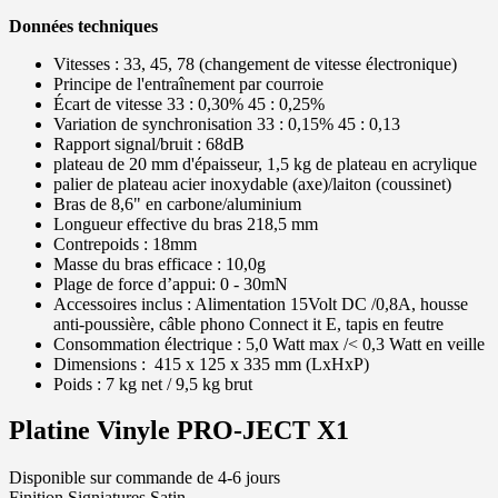
Données techniques
Vitesses : 33, 45, 78 (changement de vitesse électronique)
Principe de l'entraînement par courroie
Écart de vitesse 33 : 0,30% 45 : 0,25%
Variation de synchronisation 33 : 0,15% 45 : 0,13
Rapport signal/bruit : 68dB
plateau de 20 mm d'épaisseur, 1,5 kg de plateau en acrylique
palier de plateau acier inoxydable (axe)/laiton (coussinet)
Bras de 8,6" en carbone/aluminium
Longueur effective du bras 218,5 mm
Contrepoids : 18mm
Masse du bras efficace : 10,0g
Plage de force d’appui: 0 - 30mN
Accessoires inclus : Alimentation 15Volt DC /0,8A, housse
anti-poussière, câble phono Connect it E, tapis en feutre
Consommation électrique : 5,0 Watt max /< 0,3 Watt en veille
Dimensions : 415 x 125 x 335 mm (LxHxP)
Poids : 7 kg net / 9,5 kg brut
Platine Vinyle PRO-JECT X1
Disponible sur commande de 4-6 jours
Finition Signiatures Satin