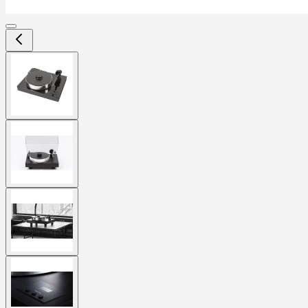
View
larger
image
View
larger
image
View
larger
image
View
larger
image