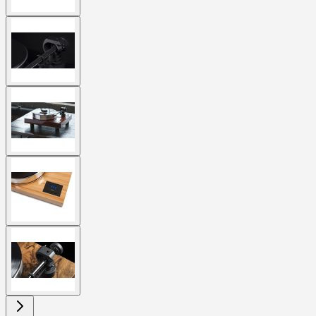
View
larger
image
View
larger
image
View
larger
image
View
larger
image