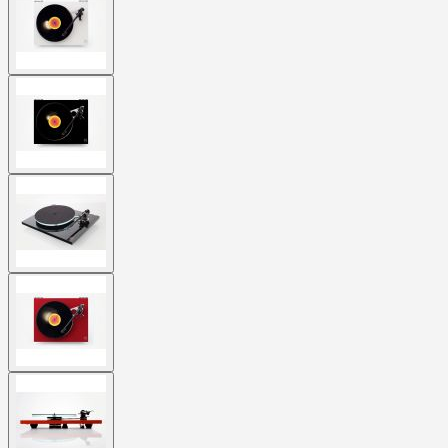
larger
image
View
larger
image
View
larger
image
View
larger
image
View
larger
image