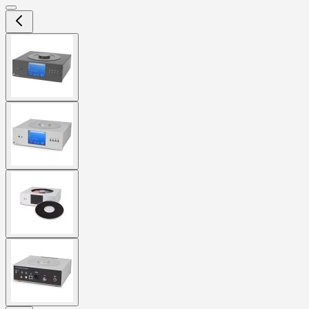
View
larger
image
View
larger
image
View
larger
image
View
larger
image