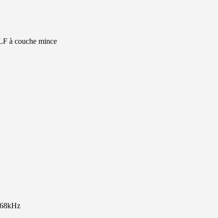
ELF à couche mince
768kHz