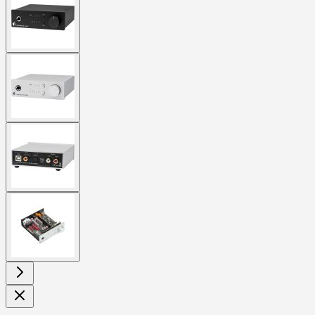
larger
image
View
larger
image
View
larger
image
View
larger
image