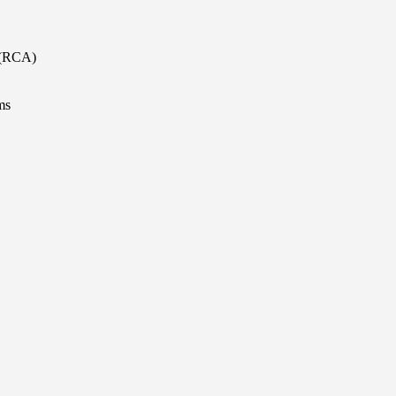
e (RCA)
ms