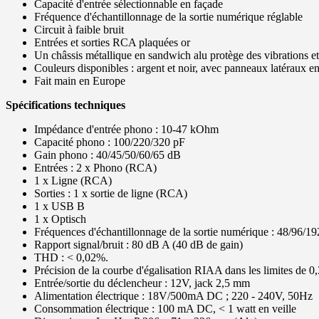
Capacité d'entrée sélectionnable en façade
Fréquence d'échantillonnage de la sortie numérique réglable
Circuit à faible bruit
Entrées et sorties RCA plaquées or
Un châssis métallique en sandwich alu protège des vibrations et
Couleurs disponibles : argent et noir, avec panneaux latéraux e
Fait main en Europe
Spécifications techniques
Impédance d'entrée phono : 10-47 kOhm
Capacité phono : 100/220/320 pF
Gain phono : 40/45/50/60/65 dB
Entrées : 2 x Phono (RCA)
1 x Ligne (RCA)
Sorties : 1 x sortie de ligne (RCA)
1 x USB B
1 x Optisch
Fréquences d'échantillonnage de la sortie numérique : 48/96
Rapport signal/bruit : 80 dB A (40 dB de gain)
THD : < 0,02%.
Précision de la courbe d'égalisation RIAA dans les limites de
Entrée/sortie du déclencheur : 12V, jack 2,5 mm
Alimentation électrique : 18V/500mA DC ; 220 - 240V, 50Hz
Consommation électrique : 100 mA DC, < 1 watt en veille