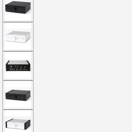
larger
image
View
larger
image
View
larger
image
View
larger
image
View
larger
image