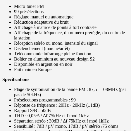
Micro-tuner FM
99 présélections
Réglage manuel ou automatique
Réduction adaptative du bruit
Affichage à matrice de points à fort contraste
Affichage de la fréquence, du numéro préréglé, du centre de
la station,
Réception stéréo ou mono, intensité du signal
Déclenchement (marche/arrêt)
Télécommande infrarouge pleine fonction
Boîtier en aluminium au nouveau design S2
Disponible en argent ou en noir
Fait main en Europe
Spécifications
Plage de syntonisation de la bande FM : 87,5 - 108MHz (par
pas de 50kHz)
Présélections programmables : 99
Réponse de fréquence : 20Hz - 20kHz (±1dB)
Rapport S/B : 50dB
THD : 0,05% / Δf 75kHz et f mod 1kHz
Séparation stéréo : 30dB / Δf 75kHz et f mod 1kHz
Sensibilité : 7dB / µV mono, 17dB / µV stéréo /75 ohms