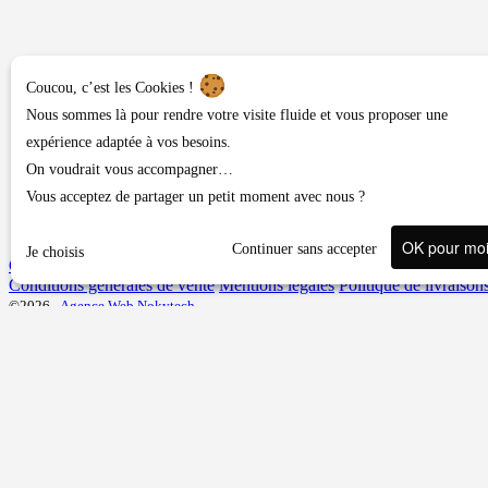
Coucou, c’est les Cookies !
Nous sommes là pour rendre votre visite fluide et vous proposer une
expérience adaptée à vos besoins.
On voudrait vous accompagner…
Vous acceptez de partager un petit moment avec nous ?
OK pour mo
Continuer sans accepter
Je choisis
Contact ou demandes diverses
Conditions générales de vente
Mentions légales
Politique de livraison
©2026 -
Agence Web Nokytech
Une question, un conseil ?
Veuillez vous connecter pour accéder au formulaire.
Adresse email