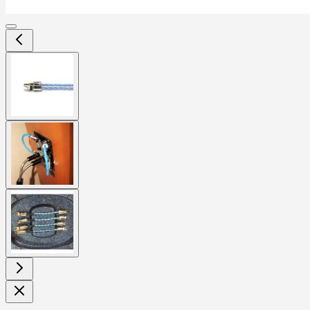
View
larger
image
View
larger
image
View
larger
image