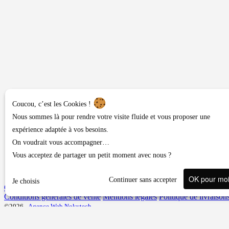
Coucou, c’est les Cookies !
Nous sommes là pour rendre votre visite fluide et vous proposer une
expérience adaptée à vos besoins.
On voudrait vous accompagner…
Vous acceptez de partager un petit moment avec nous ?
OK pour mo
Continuer sans accepter
Je choisis
Contact ou demandes diverses
Conditions générales de vente
Mentions légales
Politique de livraison
©2026 -
Agence Web Nokytech