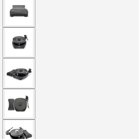
larger
image
View
larger
image
View
larger
image
View
larger
image
View
larger
image