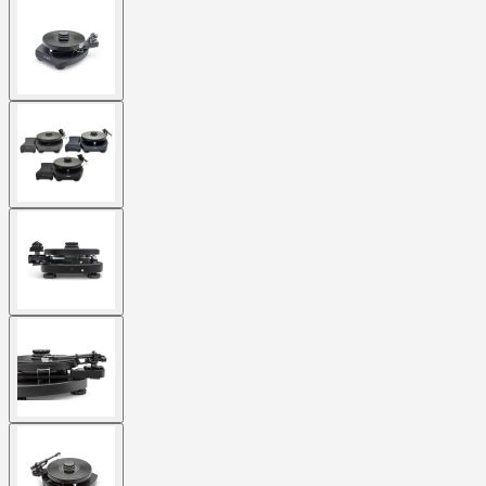
View
larger
image
View
larger
image
View
larger
image
View
larger
image
View
larger
image