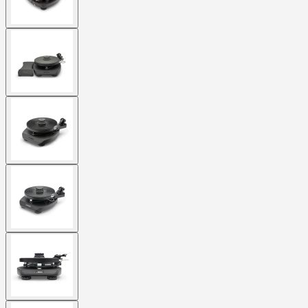
View
larger
image
View
larger
image
View
larger
image
View
larger
image
View