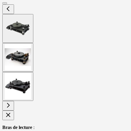
View
larger
image
View
larger
image
View
larger
image
Bras de lecture
: