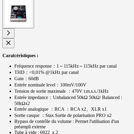
View
larger
image
Caratcéristiques :
Fréquence response：1～115kHz～115kHz par canal
THD：<0,01% @1kHz par canal
Gain：60dB
Entrée nominale level：100mV/100V
Tension de sortie maximale ：470V r.m.s.s./1kHz
Entrée impedance：Unbalanced 50kΩ 50kΩ/ Balanced :
50kΩx2
Entrée analogique ：RCA ：RCA x2、XLR x1
Sortie casque ：Stax Sortie de polarisation PRO x2
Bypass de contrôle du volume : Permet l'utilisation d'un
préampli externe
Tube à vide : 6922 ｘ2