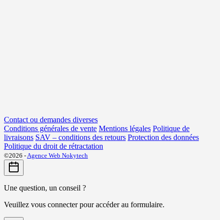
Contact ou demandes diverses
Conditions générales de vente
Mentions légales
Politique de
livraisons
SAV – conditions des retours
Protection des données
Politique du droit de rétractation
©2026 -
Agence Web Nokytech
Une question, un conseil ?
Veuillez vous connecter pour accéder au formulaire.