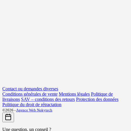
Contact ou demandes diverses
Conditions générales de vente
Mentions légales
Politique de
livraisons
SAV – conditions des retours
Protection des données
Politique du droit de rétractation
©2026 -
Agence Web Nokytech
Une question, un conseil ?