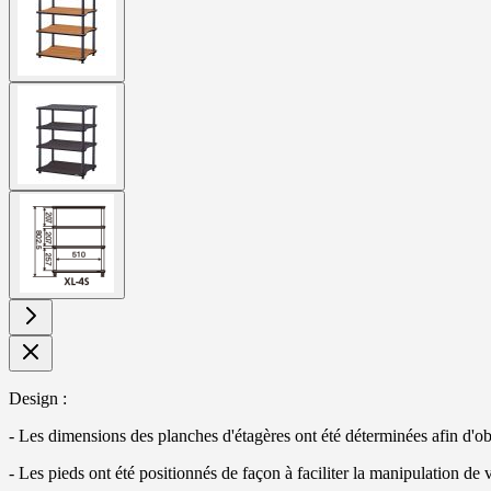
larger
image
View
larger
image
View
larger
image
Design :
- Les dimensions des planches d'étagères ont été déterminées afin d'obte
- Les pieds ont été positionnés de façon à faciliter la manipulation de