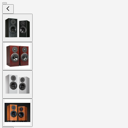
View
larger
image
View
larger
image
View
larger
image
View
larger
image