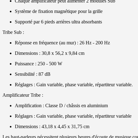
Chaque amplificateur peut alimenter 2 modules Sub
Système de fixation magnétique pour la grille
Supporté par 6 pieds arrières ultra absorbants
Tribe Sub :
Réponse en fréquence (au mur) : 26 Hz - 200 Hz
Dimensions : 30,8 x 56,2 x 9,84 cm
Puissance : 250 - 500 W
Sensibilité : 87 dB
Réglages : Gain variable, phase variable, répartiteur variable.
Amplificateur Tribe :
Amplification : Classe D / châssis en aluminium
Réglages : Gain variable, phase variable, répartiteur variable
Dimensions : 43,18 x 4,45 x 31,75 cm
Les haut-parleurs nécessitent plusieurs heures d'écoute de musique co