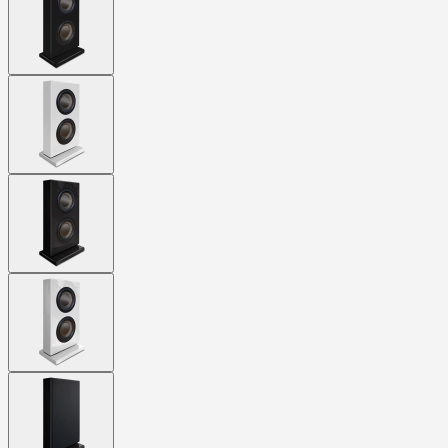
larger
image
View
larger
image
View
larger
image
View
larger
image
View
larger
image