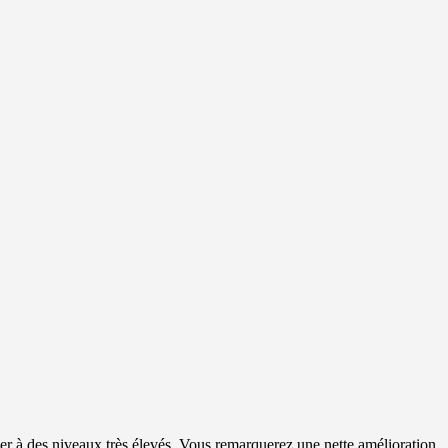
er à des niveaux très élevés. Vous remarquerez une nette amélioration