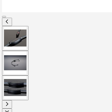
View
larger
image
View
larger
image
View
larger
image