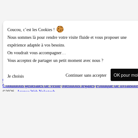
Coucou, c’est les Cookies !
Nous sommes là pour rendre votre visite fluide et vous proposer une
expérience adaptée à vos besoins.
On voudrait vous accompagner…
Vous acceptez de partager un petit moment avec nous ?
OK pour mo
Continuer sans accepter
Je choisis
Contact ou demandes diverses
Conditions générales de vente
Mentions légales
Politique de livraison
©2026 -
Agence Web Nokytech
Une question, un conseil ?
Veuillez vous connecter pour accéder au formulaire.