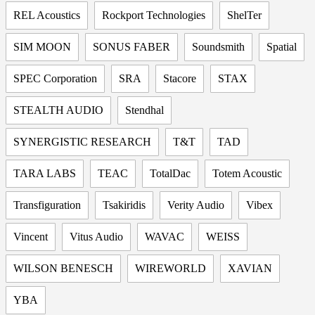
REL Acoustics
Rockport Technologies
ShelTer
SIM MOON
SONUS FABER
Soundsmith
Spatial
SPEC Corporation
SRA
Stacore
STAX
STEALTH AUDIO
Stendhal
SYNERGISTIC RESEARCH
T&T
TAD
TARA LABS
TEAC
TotalDac
Totem Acoustic
Transfiguration
Tsakiridis
Verity Audio
Vibex
Vincent
Vitus Audio
WAVAC
WEISS
WILSON BENESCH
WIREWORLD
XAVIAN
YBA