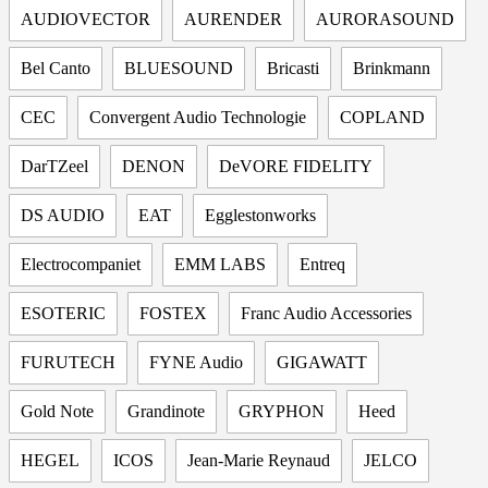
AUDIOVECTOR
AURENDER
AURORASOUND
Bel Canto
BLUESOUND
Bricasti
Brinkmann
CEC
Convergent Audio Technologie
COPLAND
DarTZeel
DENON
DeVORE FIDELITY
DS AUDIO
EAT
Egglestonworks
Electrocompaniet
EMM LABS
Entreq
ESOTERIC
FOSTEX
Franc Audio Accessories
FURUTECH
FYNE Audio
GIGAWATT
Gold Note
Grandinote
GRYPHON
Heed
HEGEL
ICOS
Jean-Marie Reynaud
JELCO