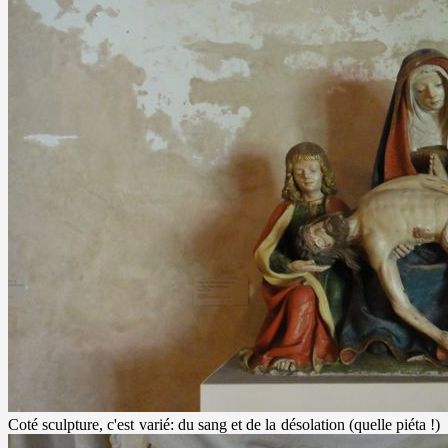
Coté sculpture, c'est varié: du sang et de la désolation (quelle piéta !)