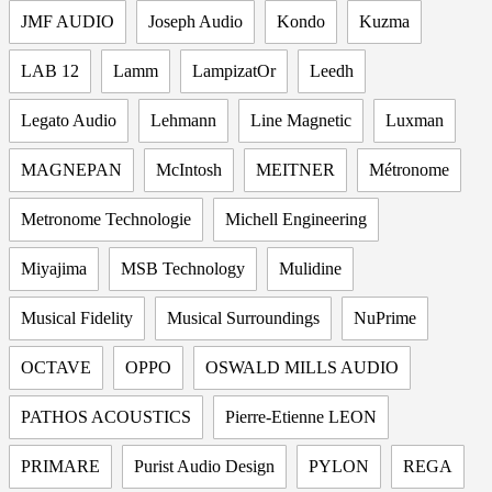
JMF AUDIO
Joseph Audio
Kondo
Kuzma
LAB 12
Lamm
LampizatOr
Leedh
Legato Audio
Lehmann
Line Magnetic
Luxman
MAGNEPAN
McIntosh
MEITNER
Métronome
Metronome Technologie
Michell Engineering
Miyajima
MSB Technology
Mulidine
Musical Fidelity
Musical Surroundings
NuPrime
OCTAVE
OPPO
OSWALD MILLS AUDIO
PATHOS ACOUSTICS
Pierre-Etienne LEON
PRIMARE
Purist Audio Design
PYLON
REGA