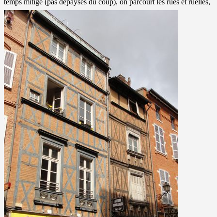
temps mitigé (pas dépaysés du coup), on parcourt les rues et ruelles,