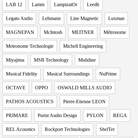
LAB 12
Lamm
LampizatOr
Leedh
Legato Audio
Lehmann
Line Magnetic
Luxman
MAGNEPAN
McIntosh
MEITNER
Métronome
Metronome Technologie
Michell Engineering
Miyajima
MSB Technology
Mulidine
Musical Fidelity
Musical Surroundings
NuPrime
OCTAVE
OPPO
OSWALD MILLS AUDIO
PATHOS ACOUSTICS
Pierre-Etienne LEON
PRIMARE
Purist Audio Design
PYLON
REGA
REL Acoustics
Rockport Technologies
ShelTer