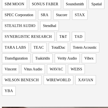
SIM MOON
SONUS FABER
Soundsmith
Spatial
SPEC Corporation
SRA
Stacore
STAX
STEALTH AUDIO
Stendhal
SYNERGISTIC RESEARCH
T&T
TAD
TARA LABS
TEAC
TotalDac
Totem Acoustic
Transfiguration
Tsakiridis
Verity Audio
Vibex
Vincent
Vitus Audio
WAVAC
WEISS
WILSON BENESCH
WIREWORLD
XAVIAN
YBA