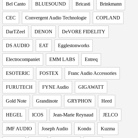
Bel Canto
BLUESOUND
Bricasti
Brinkmann
CEC
Convergent Audio Technologie
COPLAND
DarTZeel
DENON
DeVORE FIDELITY
DS AUDIO
EAT
Egglestonworks
Electrocompaniet
EMM LABS
Entreq
ESOTERIC
FOSTEX
Franc Audio Accessories
FURUTECH
FYNE Audio
GIGAWATT
Gold Note
Grandinote
GRYPHON
Heed
HEGEL
ICOS
Jean-Marie Reynaud
JELCO
JMF AUDIO
Joseph Audio
Kondo
Kuzma